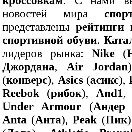
кроссовкам
. С нами вы
новостей мира
спор
представлены
рейтинги
спортивной обуви
.
Ката
лидеров рынка:
Nike
(
Джордана
,
Air Jordan
(
конверс
),
Asics
(
асикс
),
Reebok
(
рибок
),
And1
Under Armour
(
Андер
Anta
(
Анта
),
Peak
(
Пик