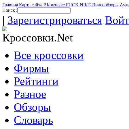
Главная
Карта сайта
ВКонтакте
FUCK NIKE
Видеообзоры
Ауди
Поиск :
|
Зарегистрироваться
Вой
Все кроссовки
Фирмы
Рейтинги
Разное
Обзоры
Словарь