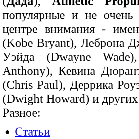
(
Дада
),
Athletic Propu
популярные и не очень
центре внимания - име
(Kobe Bryant), Леброна Д
Уэйда (Dwayne Wade),
Anthony), Кевина Дюрант
(Chris Paul), Деррика Роу
(Dwight Howard) и других
Разное:
Статьи